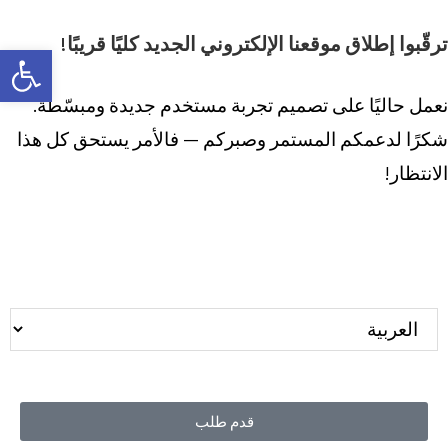
ترقّبوا إطلاق موقعنا الإلكتروني الجديد كليًا قريبًا!
bar
نعمل حاليًا على تصميم تجربة مستخدم جديدة ومبسّطة.
شكرًا لدعمكم المستمر وصبركم — فالأمر يستحق كل هذا
الانتظار!
قدم طلب