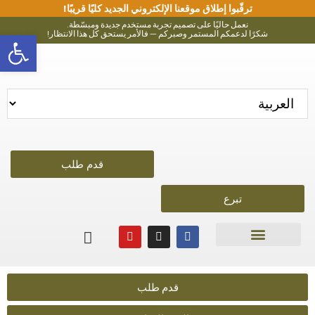
ترقّبوا إطلاق موقعنا الإلكتروني الجديد كليًا قريبًا!
نعمل حاليًا على تصميم تجربة مستخدم جديدة ومبسّطة.
bar
شكرًا لدعمكم المستمر وصبركم — فالأمر يستحق كل هذا الانتظار!
قدم طلب
تبرع
المسار الثاني
برنامج الدراسة
قدم طلب