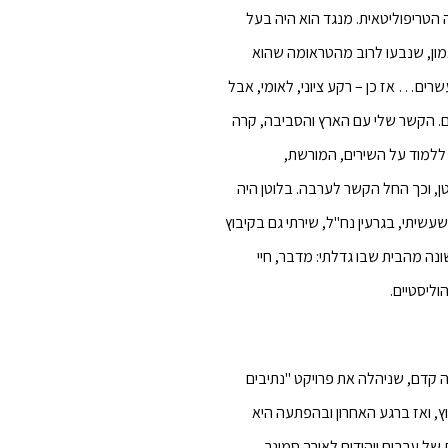
 הטריפוליטאית. מנגד הוא היה בעל
מון, שנבעו לרוב מהטראומה שהוא
רים… אז כן – רקע ציוני, לאומי, אבל
ים. הקשר שלי עם הארץ והסביבה, קרה
 ללמוד על השירים, המורשת,
טן, וכך החל הקשר לערבה. בלוטן היה
שיתי, בגרעין נח"ל, שירתי גם בקיבוץ
נה מהבית שבו גדלתי: מדבר, חיי
וליסטיים.
ה קדם, שניהלה את פרויקט "נתיבים
ץ, ואז ברגע האחרון ובהפתעה היא
 של ערבים ויהודים לאורך סמינר