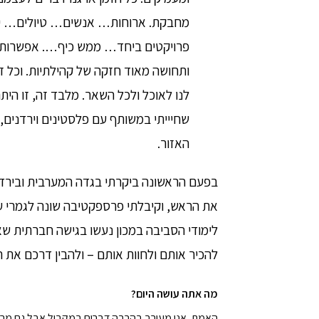
מחבקת. ארוחות… אנשים… טיולים… י
פרויקטים ביחד… ממש כיף…. אפשרות 
ותחושה מאוד חזקה של קהילתיות. וכל ז
לנו לאוכל ולכל השאר. מלבד זה, זו הי
שחיייתי במשותף עם פלסטינים וירדנים, 
האזור.
בפעם הראשונה ביקרתי בגדה המערבית ובירדן.
את הראש, וקיבלתי פרספקטיבה שונה לגמרי על
לימודי הסביבה במכון נעשו בגישה חברתית ש
להכיר אותם ולחוות אותם – ולהבין דרכם את 
מה אתה עושה היום?
האמת, אני מעורב בהרבה דברים במקביל אבל גם מרגי