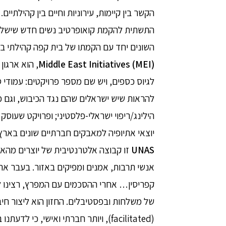
הקשר בין קיימות, עירוניות וחיים בין קהילתיי
התשתית להקמת קואופרטיב נשים חדש שישלב 
השונים יחד עם הקמתו של בית קפה קהילתי ב
Middle East Initiatives (MEI)
, הוא ארגו
לגיוס כספים, ויש שם מספר פרויקטים: עמודי 
להראות שיש ישראלים שהם נגד הכיבוש, וגם פ
הילינג/ריפוי ישראלי-פלסטיני; ופרויקט שעוסק
יוצאי אתיופיה למאבקים חברתיים שונים בארץ 
UNAS
זו קבוצה אלטרנטיבית של יוצרים מהאיזו
אנשי תרבות, אמנים ומפיקים באזור. בעבר ארגנ
קפריסין… אחרי ההסכמים עם המפרץ, רצינו
של משלחות ובפסטיבלים. החזון הוא ליצור חיבו
(facilitated), ויותר חברתי ואישי, כי 