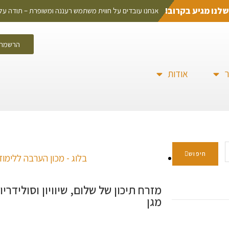
נו מגיע בקרוב!
אנחנו עובדים על חווית משתמש רעננה ומשופרת – תודה ע
הרשמה 
ר
אודות
חיפוש
בלוג - מכון הערבה ללימו
מזרח תיכון של שלום, שיוויון וסולידריו
מגן