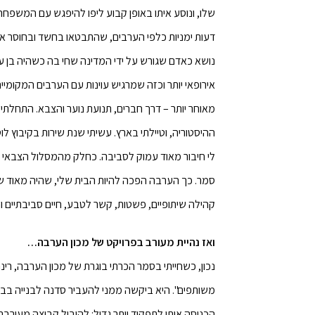
שלו, ונוסע איתו באופן קבוע ליפו להיפגש עם המשפחה
דעות ימניות כלפי הערבים, שהתבטאו בחשד ובחוסר א
נושא כאדם שגורש על ידי המדינה שחי בה כשהיה בן עש
אירופאי יותר וכזה שמרגיש עוינות עם הערבים המקומי
מאוחר יותר – דרך חברים, תנועת נוער והצבא. התחלתי
ההיסטוריה, וטיילתי בארץ. עשיתי שנת שירות בקיבוץ לו
לי חיבור מאוד עמוק לסביבה. כחלק מהמסלול הצבאי שע
סמר. כך הערבה הפכה להיות הבית שלי, שהיה מאוד שו
קהילה שיתופיים, פשטות, קשר לטבע, חיים סביבתיים וה
ואז נהיית מעורב בפרויקט של מכון הערבה…
נכון, כשחייתי בסמר הכרתי בוגרת של מכון הערבה, רינ
משותפים". היא ביקשה ממני להעביר סדנה לבנייה בבו
הכניסה אותי לתפקיד יותר גדול: להוביל קבוצה מעורבת