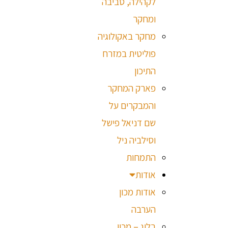
לקהילה, סביבה
ומחקר
מחקר באקולוגיה
פוליטית במזרח
התיכון
פארק המחקר
והמבקרים על
שם דניאל פישל
וסילביה ניל
התמחות
אודות
אודות מכון
הערבה
בלוג – מכון