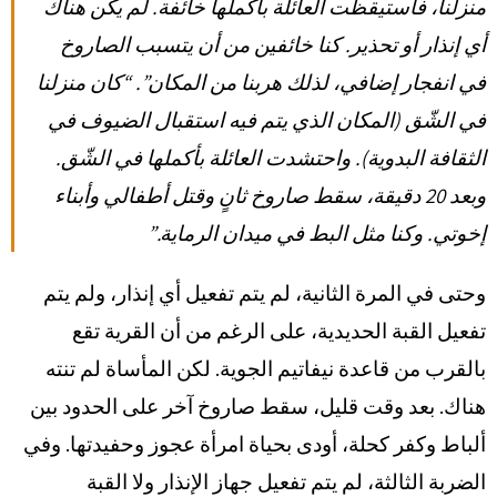
منزلنا، فاستيقظت العائلة بأكملها خائفة. لم يكن هناك
أي إنذار أو تحذير. كنا خائفين من أن يتسبب الصاروخ
في انفجار إضافي، لذلك هربنا من المكان”. “كان منزلنا
في الشّق (المكان الذي يتم فيه استقبال الضيوف في
الثقافة البدوية). واحتشدت العائلة بأكملها في الشّق.
وبعد 20 دقيقة، سقط صاروخ ثانٍ وقتل أطفالي وأبناء
إخوتي. وكنا مثل البط في ميدان الرماية.”
وحتى في المرة الثانية، لم يتم تفعيل أي إنذار، ولم يتم
تفعيل القبة الحديدية، على الرغم من أن القرية تقع
بالقرب من قاعدة نيفاتيم الجوية. لكن المأساة لم تنته
هناك. بعد وقت قليل، سقط صاروخ آخر على الحدود بين
ألباط وكفر كحلة، أودى بحياة امرأة عجوز وحفيدتها. وفي
الضربة الثالثة، لم يتم تفعيل جهاز الإنذار ولا القبة