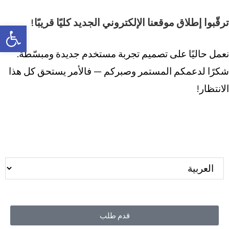
ترقّبوا إطلاق موقعنا الإلكتروني الجديد كليًا قريبًا!
bar
نعمل حاليًا على تصميم تجربة مستخدم جديدة ومبسّطة.
شكرًا لدعمكم المستمر وصبركم — فالأمر يستحق كل هذا
الانتظار!
قدم طلب