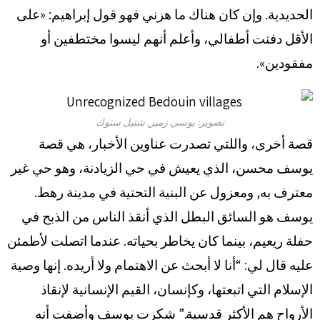
الحديدية. وإن كان هناك ما هزني فهو قول إبراهيم: «على
الأقل دفنت أطفالي، وأعلم أنهم ليسوا مختطفين أو
مفقودين».
تصوير: يوسي زمير, شتيل ستوك
قصة أخرى، واللتي تصدرت عناوين الأخبار، هي قصة
يوسف محسن، الذي يعيش في حي الزيادنة، وهو حي غير
معترف به, ومعزول عن البنية التحتية في مدينة رهط.
يوسف هو السائق البطل الذي أنقذ الناس من الذبح في
حفلة ريعيم، بينما كان يخاطر بحياته. عندما اتصلت لأطمئن
عليه قال لي: “أنا لا أبحث عن الاهتمام ولا أريده. إنها وصية
الإسلام التي اتبعتها، وكإنسان، القيم الإنسانية لإنقاذ
الأرواح هم الأكثر قدسية.” شكرت يوسف وأضفت أنه