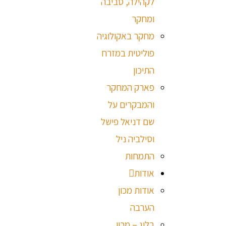
לקהילה, סביבה
ומחקר
מחקר באקולוגיה
פוליטית במזרח
התיכון
פארק המחקר
והמבקרים על
שם דניאל פישל
וסילביה ניל
התמחות
אודות
אודות מכון
הערבה
בלוג – מכון