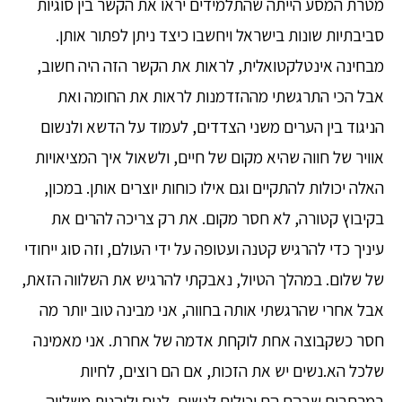
מטרת המסע הייתה שהתלמידים יראו את הקשר בין סוגיות
סביבתיות שונות בישראל ויחשבו כיצד ניתן לפתור אותן.
מבחינה אינטלקטואלית, לראות את הקשר הזה היה חשוב,
אבל הכי התרגשתי מההזדמנות לראות את החומה ואת
הניגוד בין הערים משני הצדדים, לעמוד על הדשא ולנשום
אוויר של חווה שהיא מקום של חיים, ולשאול איך המציאויות
האלה יכולות להתקיים וגם אילו כוחות יוצרים אותן. במכון,
בקיבוץ קטורה, לא חסר מקום. את רק צריכה להרים את
עיניך כדי להרגיש קטנה ועטופה על ידי העולם, וזה סוג ייחודי
של שלום. במהלך הטיול, נאבקתי להרגיש את השלווה הזאת,
אבל אחרי שהרגשתי אותה בחווה, אני מבינה טוב יותר מה
חסר כשקבוצה אחת לוקחת אדמה של אחרת. אני מאמינה
שלכל הא.נשים יש את הזכות, אם הם רוצים, לחיות
במרחבים שבהם הם יכולים לנשום, לנוח וליהנות משלווה,