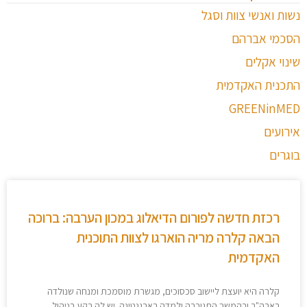
נשות ואנשי צוות וסגל
הסכמי אברהם
שינוי אקלים
התכנית האקדמית
GREENinMED
אירועים
בוגרים
רכזת חדשה לפורום הדיאלוג במכון הערבה: ברוכה
הבאה קלרה מריה הוארגו לצוות התוכנית
האקדמית
קלרה היא יועצת ליישוב סכסוכים, מגשרת מוסמכת ומנחה שנולדה
בארה"ב ובהמשך התגוררה ולמדה בארגנטינה. יש לה רקע בניהול